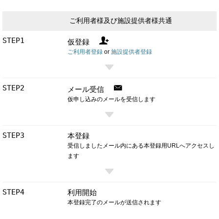
ご利用者様及び施設提供者様共通
STEP1
仮登録
ご利用者登録
or
施設提供者登録
STEP2
メール受信
仮申し込みのメールを受信します
STEP3
本登録
受信しましたメール内にある本登録用URLへアクセスし
ます
STEP4
利用開始
本登録完了のメールが送信されます