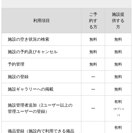
ご予
施設提
利用項目
約す
供する
る方
方
施設の空き状況の検索
無料
無料
施設の予約及びキャンセル
無料
無料
予約管理
無料
無料
─
施設の登録
無料
─
施設ギャラリーへの掲載
無料
有料
施設管理者追加（2ユーザー以上の
─
(オプショ
管理ユーザーの登録）
ン)
有料
備品登録（施設内で利用できる備品