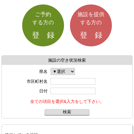
ご予約
施設を提供
する方の
する方の
登 録
登 録
施設の空き状況検索
県名
市区町村名
日付
全ての項目を選択&入力をして下さい。