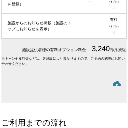
─
(オプショ
を登録）
ン)
有料
施設からのお知らせ掲載（施設のト
─
(オプショ
ップにお知らせを表示）
ン)
3,240
施設提供者様の有料オプション料金
円/月(税込)
※キャンセル料金などは、各施設により異なりますので、ご予約の施設にお問い
合わせください。
ご利用までの流れ