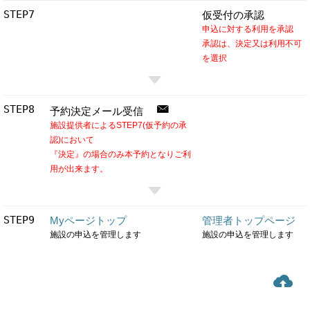
STEP7
仮受付の承認
申込に対する利用を承認
承認は、決定又は利用不可
を選択
STEP8
予約決定メール受信
施設提供者によるSTEP7(仮予約の承
認)において
『決定』の場合のみ本予約となりご利
用が出来ます。
STEP9
Myページトップ
管理者トップページ
施設の申込を管理します
施設の申込を管理します